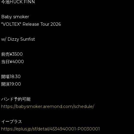
今池HUCK FINN
Baby smoker
"VOLTEX" Release Tour 2026
w/ Dizzy Sunfist
前売¥3500
当日¥4000
開場18:30
開演19:00
バンド予約可能
https://babysmoker.aremond.com/schedule/
イープラス
https://eplus.jp/sf/detail/4534940001-P0030001