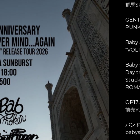
群馬S
GENT
PUNK
Baby
"VOLT
Baby
Day t
Stuck
ROM
OP17:
前売¥3
バン
baby