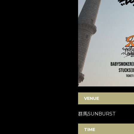
VENUE
群馬SUNBURST
TIME