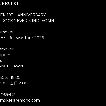
UNBURST
EN 10TH ANNIVERSARY
 ROCK NEVER MIND...AGAIN
 smoker
EX" Release Tour 2026
 smoker
ripper
s
ANCE DAWN
30 ST18:00
000 当日3500
ド予約可能
smoker.aremond.com